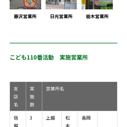
藤沢営業所
日光営業所
栃木営業所
こども110番活動 実施営業所
支
実
営業所名
店
施
名
数
信
3
上越
松
長岡
越
本