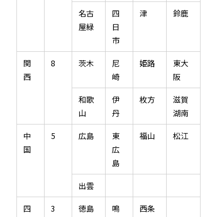
名古
四
津
鈴鹿
屋緑
日
市
関
8
茨木
尼
姫路
東大
西
崎
阪
和歌
伊
枚方
滋賀
山
丹
湖南
中
5
広島
東
福山
松江
国
広
島
出雲
四
3
徳島
鳴
西条