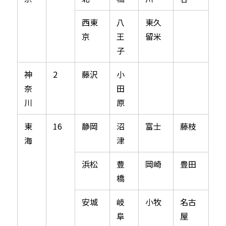
西東
八
東久
京
王
留米
子
神
2
藤沢
小
奈
田
川
原
東
16
静岡
沼
富士
藤枝
海
津
浜松
豊
岡崎
豊田
橋
安城
岐
小牧
名古
阜
屋