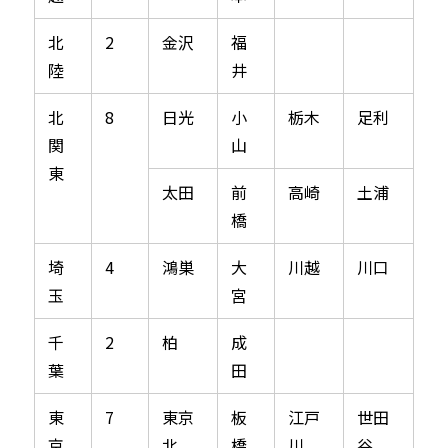
北
2
金沢
福
陸
井
北
8
日光
小
栃木
足利
関
山
東
太田
前
高崎
土浦
橋
埼
4
鴻巣
大
川越
川口
玉
宮
千
2
柏
成
葉
田
東
7
東京
板
江戸
世田
京
北
橋
川
谷