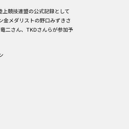
本陸上競技連盟の公式記録として
ン金メダリストの野口みずきさ
⻯二さん、TKDさんらが参加予
ン