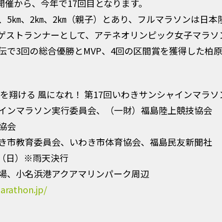
開催から、今年で17回目となります。
㎞、5㎞、2㎞、2㎞（親子）とあり、フルマラソンは日
ゲストランナーとして、アテネオリンピック女子マラソ
伝で3回の総合優勝とMVP、4回の区間賞を獲得した柏原
を翔ける 風になれ！ 第17回いわきサンシャインマラソ
インマラソン実行委員会、（一財）福島陸上競技協会
協会
き市教育委員会、いわき市体育協会、福島民友新聞社
日（日）※雨天決行
場、小名浜港アクアマリンパーク周辺
arathon.jp/