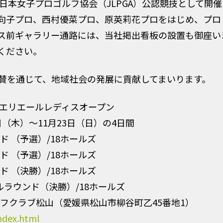
人日本女子プロゴルフ協会（JLPGA）公認競技として開
向子プロ、西村優菜プロ、原英莉花プロをはじめ、プロ
ス前ギャラリー通路には、当社掲出看板の設置も御座い
ください。
賛を通じて、地域社会の発展に貢献してまいります。
紙エリエールレディスオープン
日（木）〜11月23日（日）の4日間
ド （予選）/18ホールズ
ド （予選）/18ホールズ
ド （決勝）/18ホールズ
ルラウンド（決勝）/18ホールズ
クラブ松山（愛媛県松山市柳谷町乙45番地1）
index.html