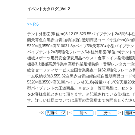
イベントカタログ_Vol.2
>> P.6
テント外形図(単位:m)3.12.05.323.55パイプテント2×3間
態天幕色白黒赤白青白緑白橙白透明商品コード寸法(mm)(kg)質
5320×長3550×高310031.8φパイプ59/天幕20●小型パイ
パイプテント2×3間強化フレーム6本柱外形図(単位:m)テン
機械スポーツ用品安全保安用品ハウス・倉庫トイレ発電機照
機器3.1運搬高所作業車高所作業足場装飾・音響レンタカー
総合セーフティサービス全国営業拠点一覧62.0強化フレーム
ーム収納状態3.555.32白黒赤白青白緑白橙白透明商品コード寸
5320×長3550×高3100ハイテン材31.8φ質量パイプ69/天幕20(kg
型パイプテントの王道商品。※センター管理商品は、センタ
をお客様負担とさせて頂きます。※記載されている仕様は、
す。詳しい仕様については最寄の営業所までお問合せくださ
<<
| <
|
> |